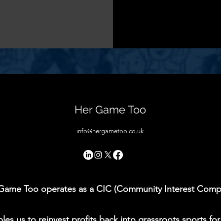
Her Game Too
info@hergametoo.co.uk
Game Too operates as a CIC (Community Interest Comp
les us to reinvest profits back into grassroots sports for