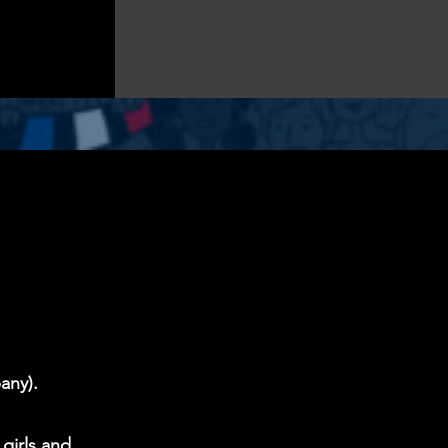
any).
 girls and