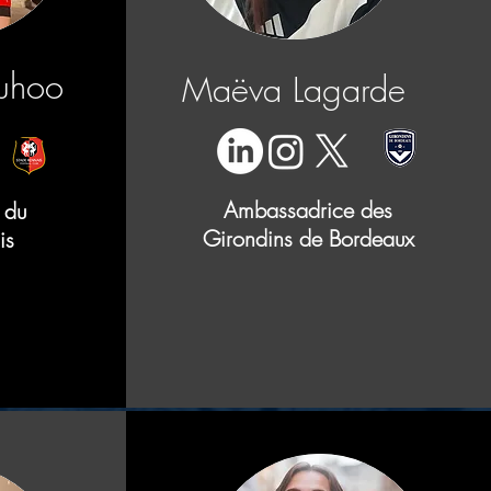
uhoo
Maëva Lagarde
Ambassadrice des
 du
Girondins de Bordeaux
is