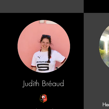
Judith Bréaud
He