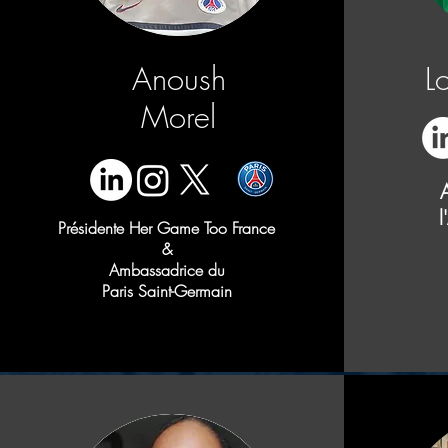
Anoush
L
Morel
l
Présidente Her Game Too France
&
Ambassadrice du
Paris Saint-Germain