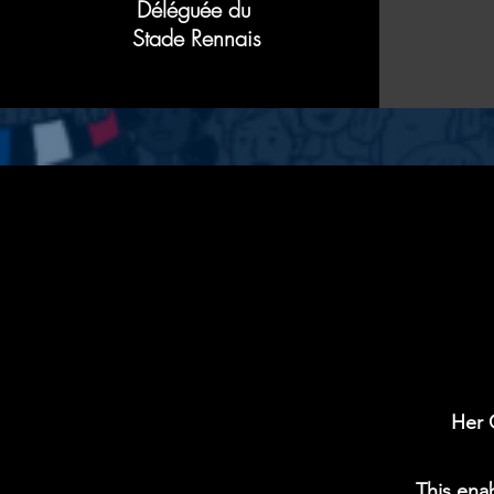
Déléguée du
Stade Rennais
Her 
This enab