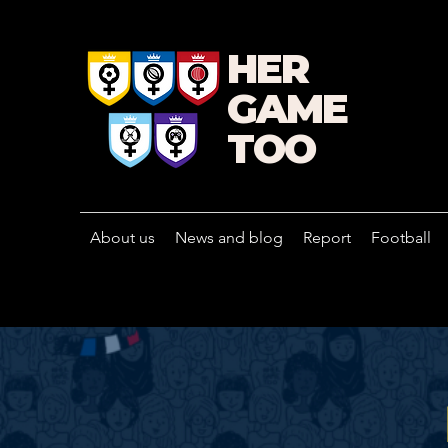
HER
GAME
TOO
About us
News and blog
Report
Football