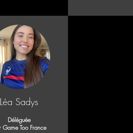
Léa Sadys
Déléguée
r Game Too France