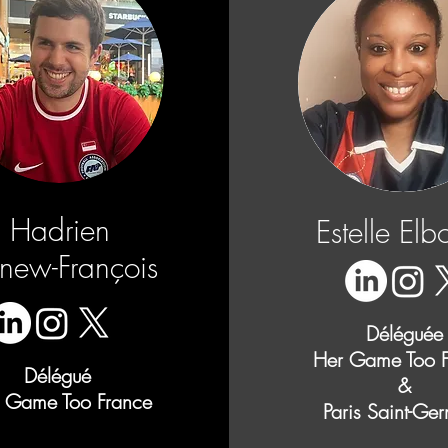
Hadrien
Estelle Elb
new-François
Déléguée
Her Game Too F
Délégué
&
 Game Too France
Paris Saint-Ge