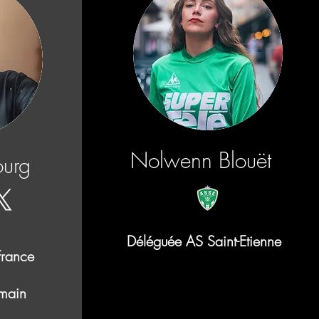
Nolwenn Blouët
ourg
Déléguée
AS Saint-Etienne
rance
rmain